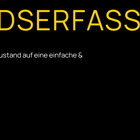
DS­ERFAS
tand auf eine einfache &
 &
Hier steht die Dok
und Abgabe von zu
Fokus.