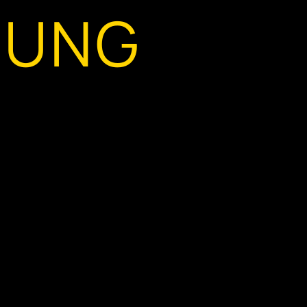
SUNG
umentation der Zustände bei Übernahme
 transportierenden Fahrzeugen im