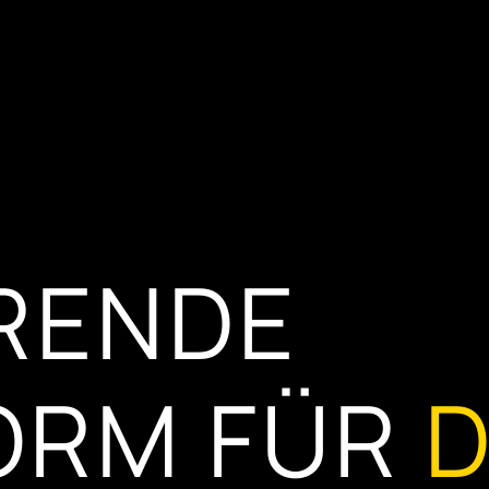
HRENDE
ORM FÜR
D